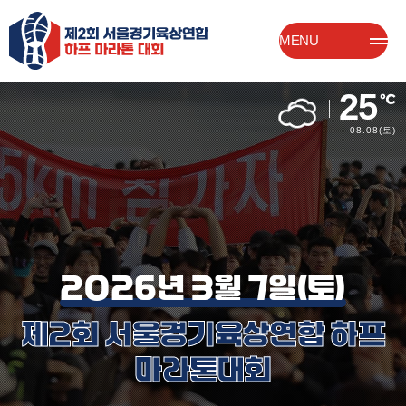
MENU
25
08.08
(토)
2026년 3월 7일(토)
제2회 서울경기육상연합 하프
마라톤대회