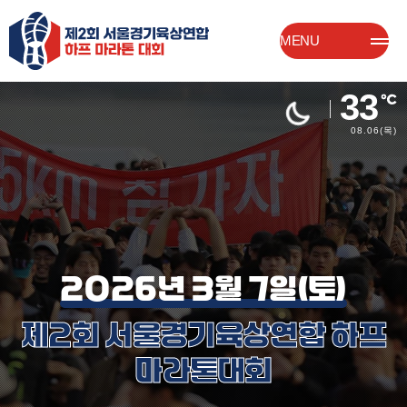
MENU
33
08.06
(목)
2026년 3월 7일(토)
제2회 서울경기육상연합 하프
마라톤대회